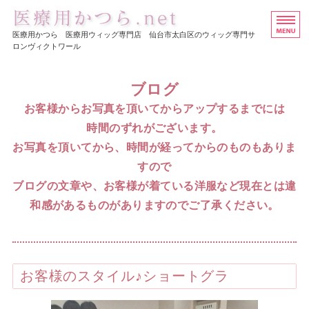
医療用ウイッグ・かつら専
医療用かつら 医療用ウィッグ専門店 仙台市太白区のウィッグ専門サ
ロンヴィクトワール
ホーム
ブログ
ヘアスタイル集
お客様からお写真を頂いてからアップするまでには
時間のずれがございます。
医療用かつらの価格
お写真を頂いてから、時間が経ってからのものもありま
店舗概要
すので
ブログの文章や、お客様が着ている洋服など現在とは違
お問い合わせ
和感があるものがありますのでご了承ください。
お客様のスタイル♪ショートグラ