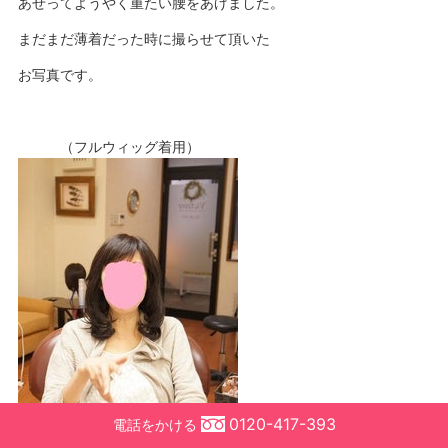
あせってようやく重たい腰をあげました。
まだまだ薄着だった時に撮らせて頂いた
お写真です。
（フルウィッグ着用）
0120-417-393
電話をかける
今日はいつものメンテナンスに加え