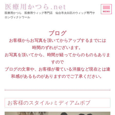
医療用ウイッグ・かつら専
医療用かつら 医療用ウィッグ専門店 仙台市太白区のウィッグ専門サ
ロンヴィクトワール
ホーム
ブログ
ヘアスタイル集
お客様からお写真を頂いてからアップするまでには
時間のずれがございます。
医療用かつらの価格
お写真を頂いてから、時間が経ってからのものもありま
店舗概要
すので
ブログの文章や、お客様が着ている洋服など現在とは違
お問い合わせ
和感があるものがありますのでご了承ください。
お客様のスタイル♪ミディアムボブ